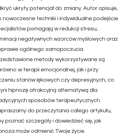
kryć ukryty potencjał do zmiany. Autor opisuje,
k nowoczesne techniki i indywidualne podejście
ecjalistów pomagają w redukcji stresu,
iminacji negatywnych wzorców myślowych oraz
oprawie ogólnego samopoczucia.
rzedstawione metody wykorzystywane są
równo w terapii emocjonalnej, jak i przy
czeniu stanów lękowych czy depresyjnych, co
yni hipnozę atrakcyjną alternatywą dla
radycyjnych sposobów terapeutycznych.
praszamy do przeczytania całego artykułu,
y poznać szczegóły i dowiedzieć się, jak
pnoza może odmienić Twoje życie.