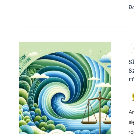
Do
S
S
r
Ar
si
r