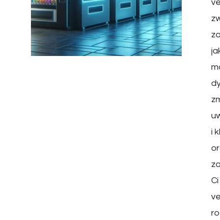
ve
zw
za
ja
mo
d
zm
uw
i 
or
za
C
v
ro