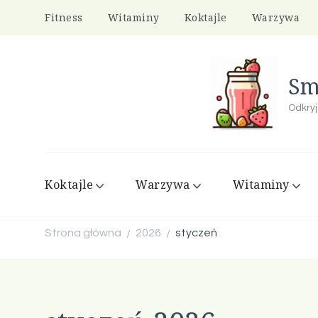
Fitness
Witaminy
Koktajle
Warzywa
Sm
Odkryj
Koktajle
Warzywa
Witaminy
Strona główna
2026
styczeń
/
/