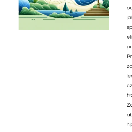
od
ja
sp
el
p
P
za
le
cz
t
Za
ab
hi