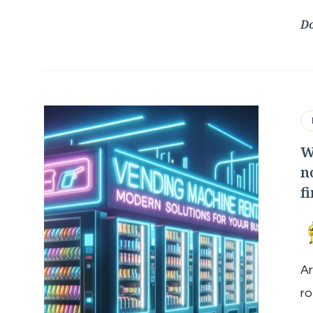
Do
W
n
f
Ar
r