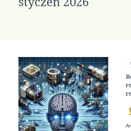
styczeń 2026
R
r
r
Ar