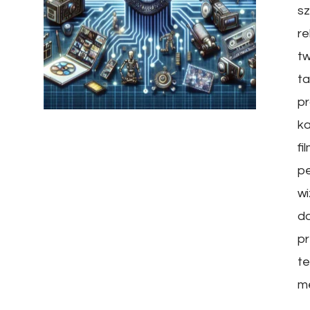
sz
re
tw
ta
p
ka
fi
pe
wi
d
pr
te
me