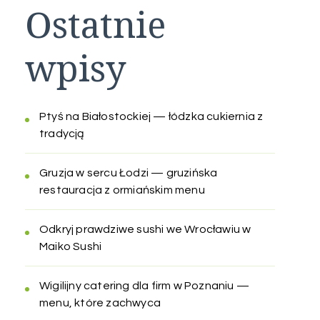
Ostatnie
wpisy
Ptyś na Białostockiej — łódzka cukiernia z
tradycją
Gruzja w sercu Łodzi — gruzińska
restauracja z ormiańskim menu
Odkryj prawdziwe sushi we Wrocławiu w
Maiko Sushi
Wigilijny catering dla firm w Poznaniu —
menu, które zachwyca