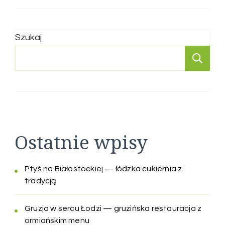
Szukaj
Sz
Ostatnie wpisy
Ptyś na Białostockiej — łódzka cukiernia z
tradycją
Gruzja w sercu Łodzi — gruzińska restauracja z
ormiańskim menu