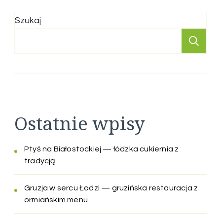
Szukaj
Sz
Ostatnie wpisy
Ptyś na Białostockiej — łódzka cukiernia z
tradycją
Gruzja w sercu Łodzi — gruzińska restauracja z
ormiańskim menu