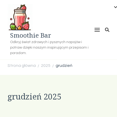
Smoothie Bar
Odkryj świat zdrowych i pysznych napojów i
potraw dzięki naszym inspirującym przepisom i
poradom.
Strona główna
2025
grudzień
/
/
grudzień 2025