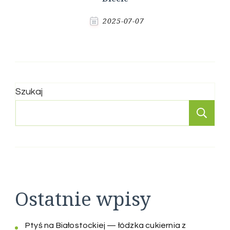
2025-07-07
Szukaj
Sz
Ostatnie wpisy
Ptyś na Białostockiej — łódzka cukiernia z