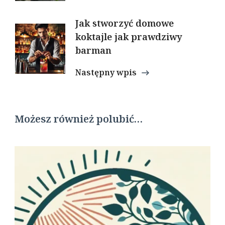
Jak stworzyć domowe
koktajle jak prawdziwy
barman
Następny wpis
Możesz również polubić…