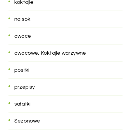
koktajle
na sok
owoce
owocowe, Koktajle warzywne
posiłki
przepisy
sałatki
Sezonowe