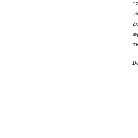
cz
e
Za
si
m
Do