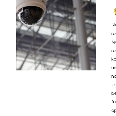
N
ro
te
ro
k
um
n
z
b
fu
ap