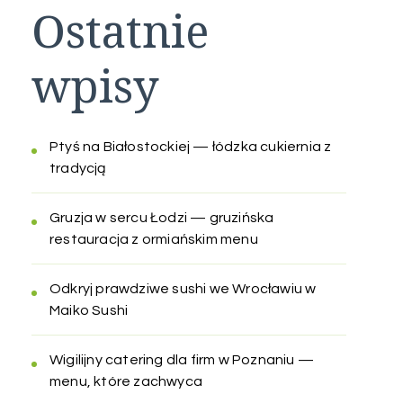
Ostatnie
wpisy
Ptyś na Białostockiej — łódzka cukiernia z
tradycją
Gruzja w sercu Łodzi — gruzińska
restauracja z ormiańskim menu
Odkryj prawdziwe sushi we Wrocławiu w
Maiko Sushi
Wigilijny catering dla firm w Poznaniu —
menu, które zachwyca