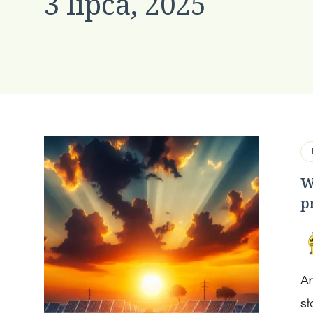
3 lipca, 2025
W
p
Ar
sł