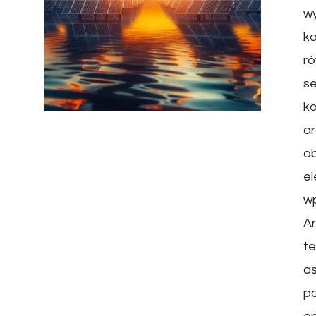
wy
ko
ró
se
ko
ar
ob
el
wp
Ar
te
as
po