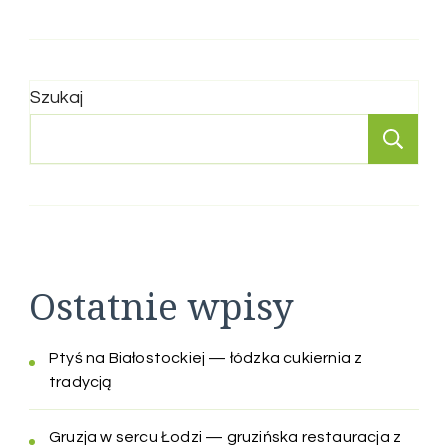
Szukaj
Sz
Ostatnie wpisy
Ptyś na Białostockiej — łódzka cukiernia z
tradycją
Gruzja w sercu Łodzi — gruzińska restauracja z