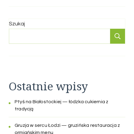
Szukaj
Sz
Ostatnie wpisy
Ptyś na Białostockiej — łódzka cukiernia z
tradycją
Gruzja w sercu Łodzi — gruzińska restauracja z
ormiańskim menu