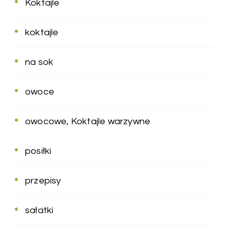
Koktajle
koktajle
na sok
owoce
owocowe, Koktajle warzywne
posiłki
przepisy
sałatki