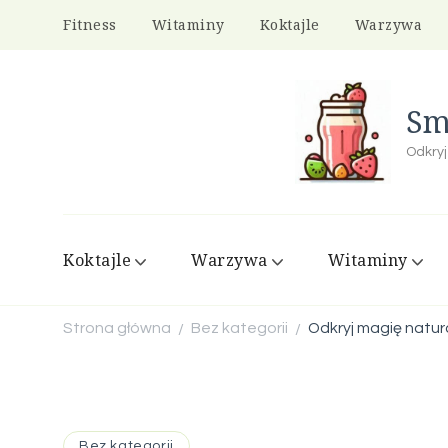
Fitness
Witaminy
Koktajle
Warzywa
Sm
Odkryj
Koktajle
Warzywa
Witaminy
Strona główna
Bez kategorii
Odkryj magię natu
/
/
Bez kategorii