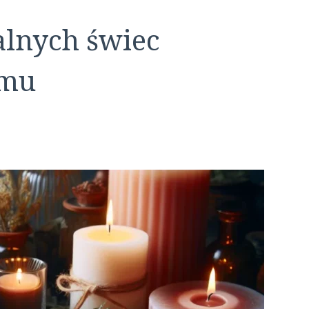
alnych świec
omu