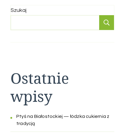
Szukaj
Szukaj
Ostatnie
wpisy
Ptyś na Białostockiej — łódzka cukiernia z
tradycją