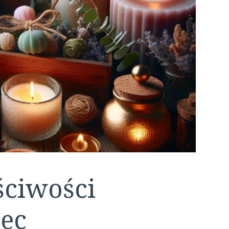
ciwości
iec