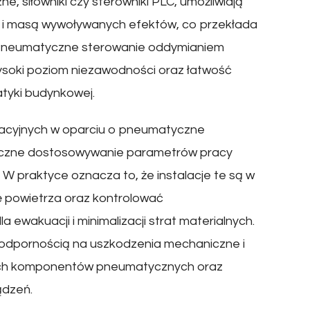
 siłowniki czy sterowniki PLC, umożliwiają
 i masą wywoływanych efektów, co przekłada
 Pneumatyczne sterowanie oddymianiem
, wysoki poziom niezawodności oraz łatwość
tyki budynkowej.
acyjnych w oparciu o pneumatyczne
iczne dostosowywanie parametrów pracy
 praktyce oznacza to, że instalacje te są w
ę powietrza oraz kontrolować
a ewakuacji i minimalizacji strat materialnych.
 odpornością na uszkodzenia mechaniczne i
nych komponentów pneumatycznych oraz
ądzeń.