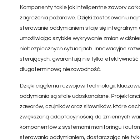
Komponenty takie jak inteligentne zawory całko
zagrożenia pożarowe. Dzięki zastosowaniu na
sterowanie oddymianiem staje się integralny
umożliwiając szybkie wykrywanie zmian w ciśni
niebezpiecznych sytuacjach. Innowacyjne rozw
sterujących, gwarantują nie tylko efektywność
długoterminową niezawodność.
Dzięki ciągłemu rozwojowi technologii, kluc
oddymiania są stale udoskonalane. Projektanci
zaworów, czujników oraz siłowników, które cech
zwiększoną adaptacyjnością do zmiennych war
komponentów z systemami monitoringu i auto
sterowania oddymianiem, dostarczając nie tylk