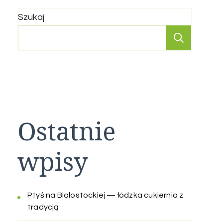
Szukaj
Szukaj
Ostatnie
wpisy
Ptyś na Białostockiej — łódzka cukiernia z
tradycją