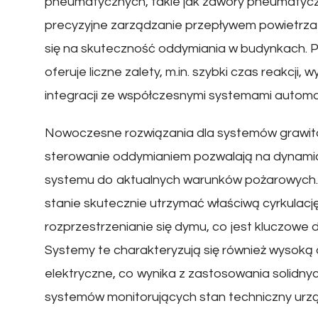
pneumatycznych, takie jak zawory pneumatyczne,
precyzyjne zarządzanie przepływem powietrza
się na skuteczność oddymiania w budynkach.
oferuje liczne zalety, m.in. szybki czas reakcji
integracji ze współczesnymi systemami automa
Nowoczesne rozwiązania dla systemów grawit
sterowanie oddymianiem pozwalają na dynam
systemu do aktualnych warunków pożarowych. W
stanie skutecznie utrzymać właściwą cyrkulacj
rozprzestrzenianie się dymu, co jest kluczowe dl
Systemy te charakteryzują się również wysoką
elektryczne, co wynika z zastosowania solid
systemów monitorujących stan techniczny urz