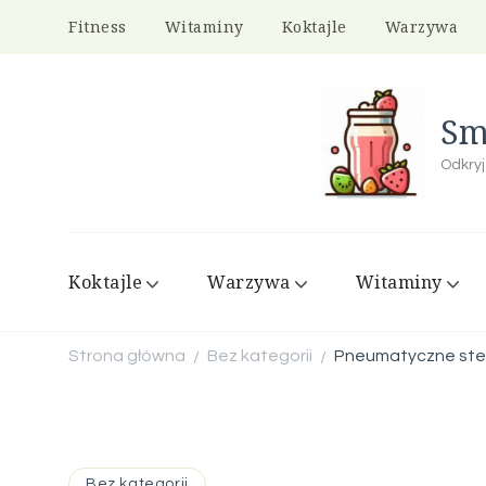
Fitness
Witaminy
Koktajle
Warzywa
Sm
Odkryj
Koktajle
Warzywa
Witaminy
Strona główna
Bez kategorii
Pneumatyczne ster
/
/
Bez kategorii