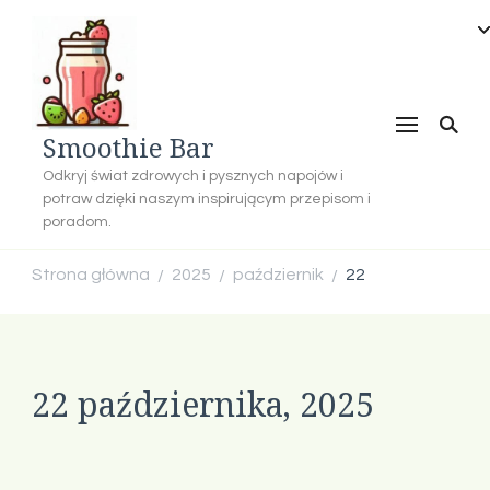
Smoothie Bar
Odkryj świat zdrowych i pysznych napojów i
potraw dzięki naszym inspirującym przepisom i
poradom.
Strona główna
2025
październik
22
/
/
/
22 października, 2025