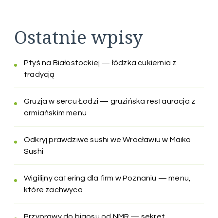
Ostatnie wpisy
Ptyś na Białostockiej — łódzka cukiernia z
tradycją
Gruzja w sercu Łodzi — gruzińska restauracja z
ormiańskim menu
Odkryj prawdziwe sushi we Wrocławiu w Maiko
Sushi
Wigilijny catering dla firm w Poznaniu — menu,
które zachwyca
Przyprawy do bigosu od NMR — sekret