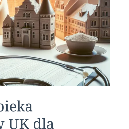
pieka
w UK dla