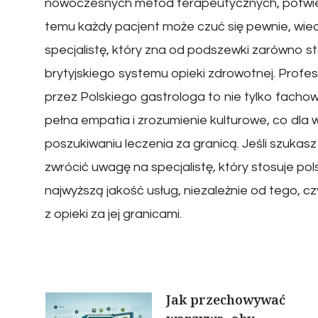
nowoczesnych metod terapeutycznych, potwier
temu każdy pacjent może czuć się pewnie, wied
specjalistę, który zna od podszewki zarówno st
brytyjskiego systemu opieki zdrowotnej. Pro
przez Polskiego gastrologa to nie tylko fachow
pełna empatia i zrozumienie kulturowe, co dla 
poszukiwaniu leczenia za granicą. Jeśli szuka
zwrócić uwagę na specjalistę, który stosuje p
najwyższą jakość usług, niezależnie od tego, cz
z opieki za jej granicami.
Nawigacja
Jak przechowywać