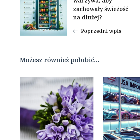
warzywa, aby
zachowały świeżość
wpisu
na dłużej?
Poprzedni wpis
Możesz również polubić…