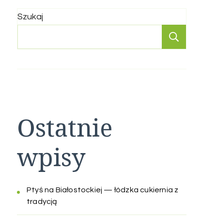
Szukaj
Szukaj
Ostatnie
wpisy
Ptyś na Białostockiej — łódzka cukiernia z
tradycją