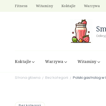
Fitness
Witaminy
Koktajle
Warzywa
Sm
Odkryj
Koktajle
Warzywa
Witaminy
Strona główna
Bez kategorii
Polski gastrolog w
/
/
Bez kategorii